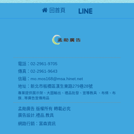
回首頁
電話：02-2961-9705
傳真：02-2961-9643
信箱：mo.mos168@msa.hinet.net
地址：新北市板橋區漢生東路279巷28號
專業提供展示架、大圖輸出、禮品批發、宣導教具 、布條、布
旗...等廣告宣傳用品
孟勛廣告 版權所有 轉載必究
廣告設計,禮品,教具
網路行銷
：富森資訊