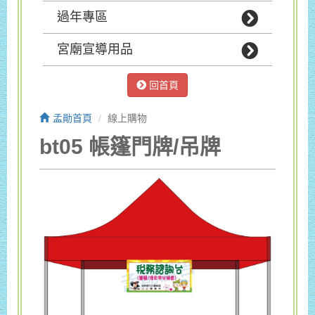
過年專區
宮廟宣導用品
回首頁
孟勛首頁
線上購物
bt05 帳篷門牌/吊牌