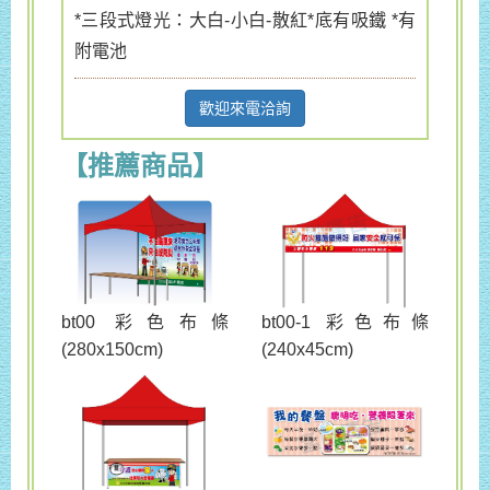
*三段式燈光：大白-小白-散紅*底有吸鐵 *有
附電池
歡迎來電洽詢
【推薦商品】
bt00 彩色布條
bt00-1 彩色布條
(280x150cm)
(240x45cm)