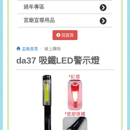
過年專區
宮廟宣導用品
回首頁
孟勛首頁
線上購物
da37 吸鐵LED警示燈