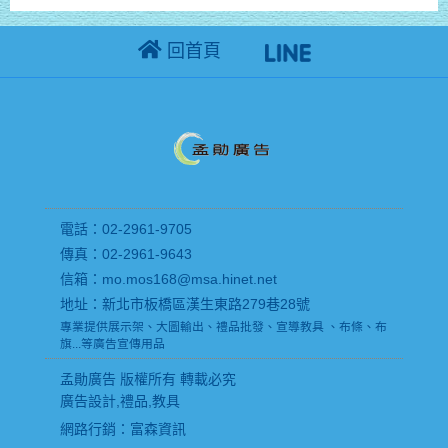
回首頁
電話：02-2961-9705
傳真：02-2961-9643
信箱：mo.mos168@msa.hinet.net
地址：新北市板橋區漢生東路279巷28號
專業提供展示架、大圖輸出、禮品批發、宣導教具 、布條、布
旗...等廣告宣傳用品
孟勛廣告 版權所有 轉載必究
廣告設計,禮品,教具
網路行銷
：富森資訊