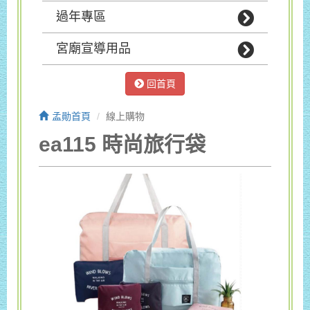
過年專區
宮廟宣導用品
回首頁
孟勛首頁
線上購物
ea115 時尚旅行袋