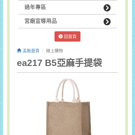
過年專區
宮廟宣導用品
回首頁
孟勛首頁
線上購物
ea217 B5亞麻手提袋