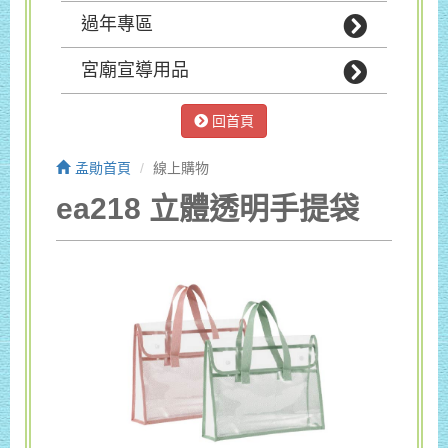
過年專區
宮廟宣導用品
回首頁
孟勛首頁
線上購物
ea218 立體透明手提袋