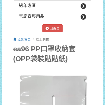
過年專區
宮廟宣導用品
回首頁
孟勛首頁
線上購物
ea96 PP口罩收納套
(OPP袋裝貼貼紙)