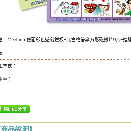
格：45x45cm雙面彩色遊戲鐵板+九宮格答案方形磁鐵片9片+
裝：
工方式：
本量：
【商品說明】