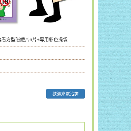
連連看方型磁鐵片6片+專用彩色提袋
歡迎來電洽詢