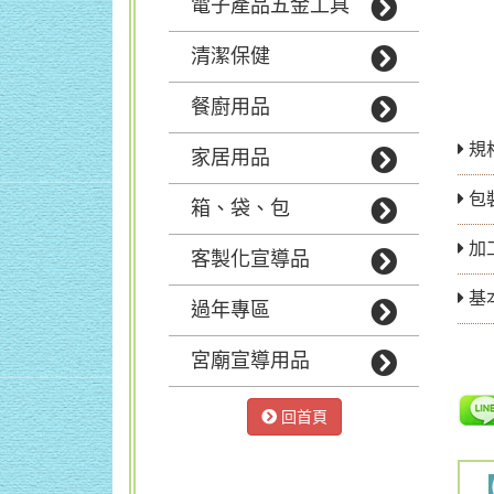
電子產品五金工具
清潔保健
餐廚用品
規
家居用品
包
箱、袋、包
加
客製化宣導品
基
過年專區
宮廟宣導用品
回首頁