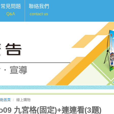
常見問題
聯絡我們
Q&A
contact us
勛首頁
線上購物
o09 九宮格(固定)+連連看(3題)