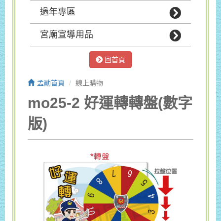
過年專區
宮廟宣導用品
回首頁
孟勛首頁
線上購物
mo25-2 好運轉轉盤(數字
版)