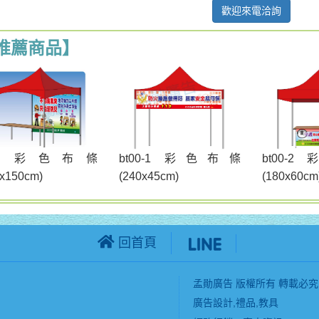
歡迎來電洽詢
推薦商品】
t00 彩色布條
bt00-1 彩色布條
bt00-
0x150cm)
(240x45cm)
(180x60cm
回首頁
孟勛廣告 版權所有 轉載必究
廣告設計,禮品,教具