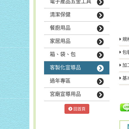
電子產品五金工具
清潔保健
餐廚用品
規格
家居用品
包
箱、袋、包
加
客製化宣導品
基
過年專區
宮廟宣導用品
回首頁