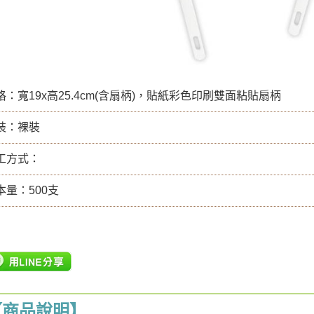
：寬19x高25.4cm(含扇柄)，貼紙彩色印刷雙面粘貼扇柄
裝：裸裝
工方式：
本量：500支
【商品說明】