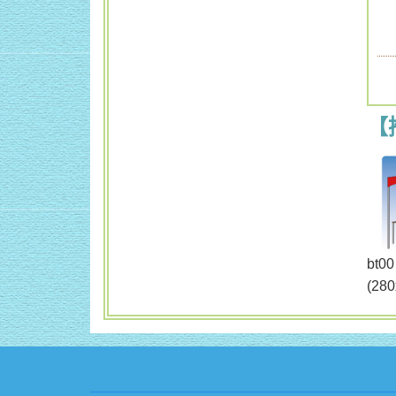
【
b
(28