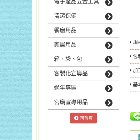
電子產品五金工具
清潔保健
餐廚用品
規
家居用品
包
箱、袋、包
加
客製化宣導品
基
過年專區
宮廟宣導用品
回首頁