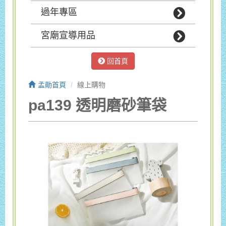
過年專區
宮廟宣導用品
回首頁
孟勛首頁
線上購物
pa139 透明磨砂筆袋