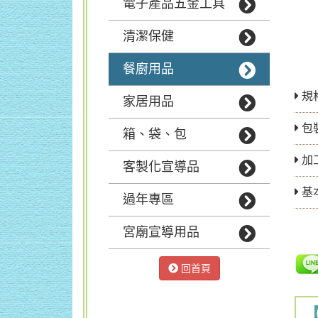
電子產品五金工具
清潔保健
餐廚用品
規格
家居用品
包
箱、袋、包
加
客製化宣導品
基
過年專區
宮廟宣導用品
回首頁