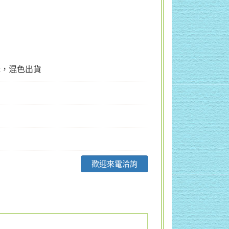
cc，混色出貨
歡迎來電洽詢