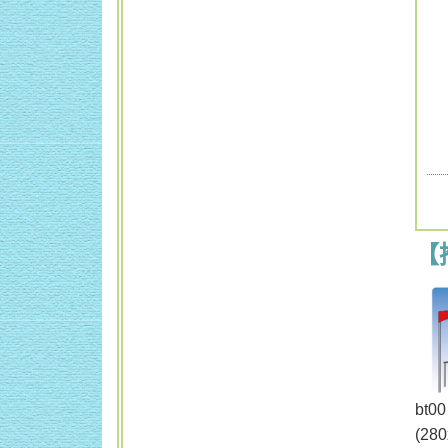
【
b
(28