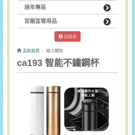
過年專區
宮廟宣導用品
回首頁
孟勛首頁
線上購物
ca193 智能不鏽鋼杯