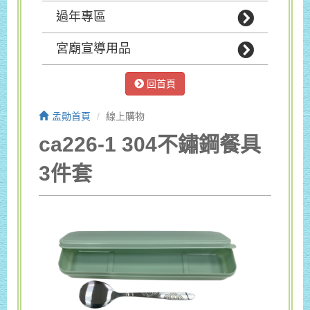
過年專區
宮廟宣導用品
回首頁
孟勛首頁
線上購物
ca226-1 304不鏽鋼餐具
3件套