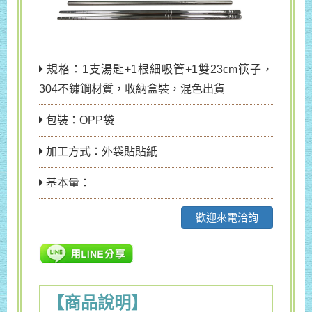
規格：1支湯匙+1根細吸管+1雙23cm筷子，
304不鏽鋼材質，收納盒裝，混色出貨
包裝：OPP袋
加工方式：外袋貼貼紙
基本量：
歡迎來電洽詢
【商品說明】