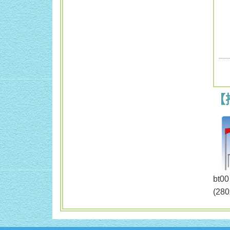
【
b
(28