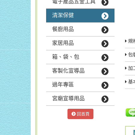
電子產品五金工具
清潔保健
餐廚用品
規
家居用品
包
箱、袋、包
加
客製化宣導品
基
過年專區
宮廟宣導用品
回首頁