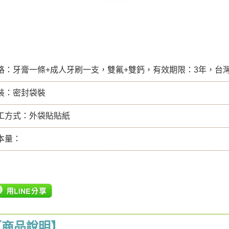
格：牙膏一條+成人牙刷一支，雙氟+雙鈣，有效期限：3年，台
裝：密封袋裝
工方式：外袋貼貼紙
本量：
【商品說明】