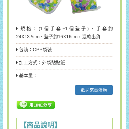
規格：(1個手套+1個墊子)，手套約
24X13.5cm、墊子約16X16cm，混款出貨
包裝：OPP袋裝
加工方式：外袋貼貼紙
基本量：
歡迎來電洽詢
【商品說明】