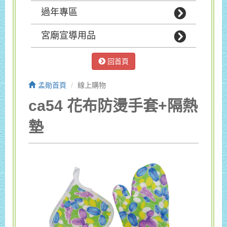
過年專區
宮廟宣導用品
回首頁
孟勛首頁
線上購物
ca54 花布防燙手套+隔熱
墊