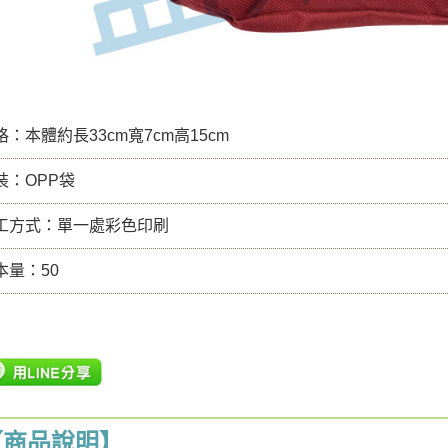
：本體約長33cm寬7cm高15cm
裝：OPP袋
工方式：單一處彩色印刷
本量：50
【商品說明】