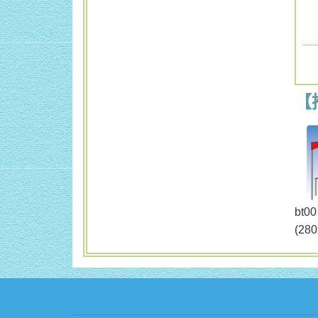
【
b
(28