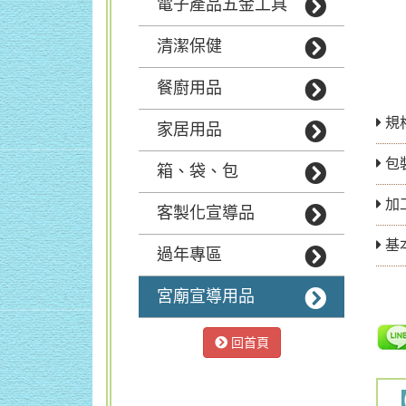
電子產品五金工具
清潔保健
餐廚用品
規格
家居用品
包
箱、袋、包
加
客製化宣導品
基
過年專區
宮廟宣導用品
回首頁