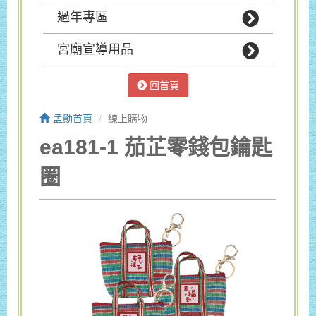
過年專區
宮廟宣導用品
回首頁
孟勛首頁
線上購物
ea181-1 茄芷零錢包鑰匙
圈