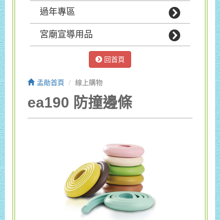
過年專區
宮廟宣導用品
回首頁
孟勛首頁
線上購物
ea190 防撞邊條