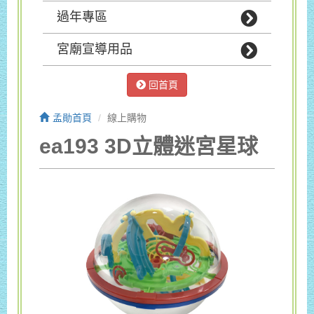
過年專區
宮廟宣導用品
回首頁
孟勛首頁
線上購物
ea193 3D立體迷宮星球