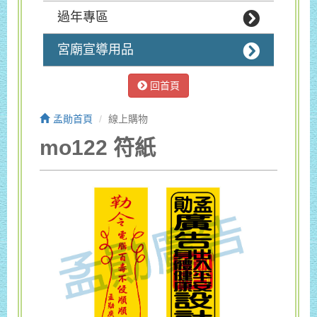
過年專區
宮廟宣導用品
回首頁
孟勛首頁
線上購物
mo122 符紙