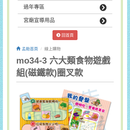
過年專區
宮廟宣導用品
回首頁
孟勛首頁
線上購物
mo34-3 六大類食物遊戲
組(磁鐵款)圈叉款