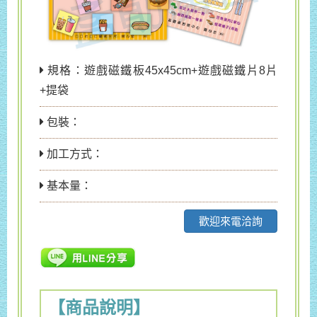
規格：遊戲磁鐵板45x45cm+遊戲磁鐵片8片
+提袋
包裝：
加工方式：
基本量：
歡迎來電洽詢
【商品說明】