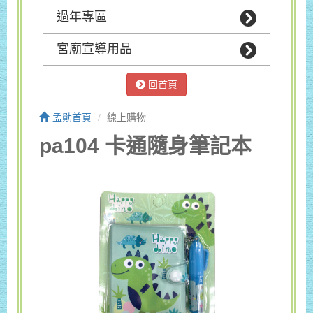
過年專區
宮廟宣導用品
回首頁
孟勛首頁
線上購物
pa104 卡通隨身筆記本