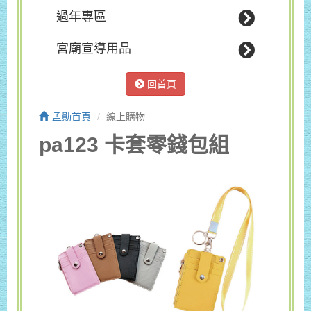
過年專區
宮廟宣導用品
回首頁
孟勛首頁
線上購物
pa123 卡套零錢包組