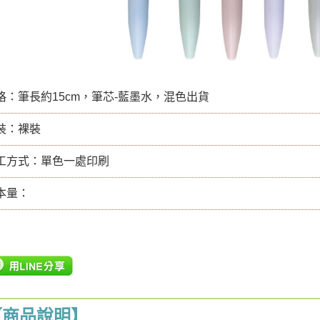
格：筆長約15cm，筆芯-藍墨水，混色出貨
裝：裸裝
工方式：單色一處印刷
本量：
【商品說明】