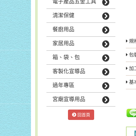
電子產品五金工具
清潔保健
餐廚用品
規
家居用品
包
箱、袋、包
加
客製化宣導品
基
過年專區
宮廟宣導用品
回首頁