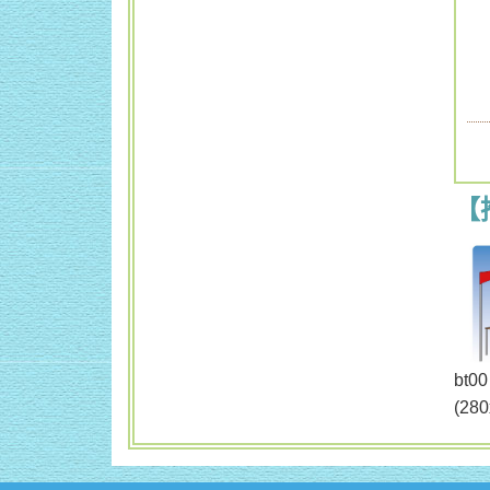
【
b
(28