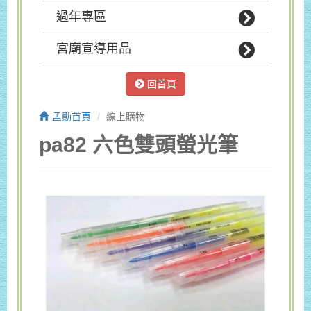
過年專區
宮廟宣導用品
回首頁
孟勛首頁
線上購物
pa82 六色雙頭螢光筆