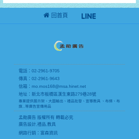
回首頁
電話：02-2961-9705
傳真：02-2961-9643
信箱：mo.mos168@msa.hinet.net
地址：新北市板橋區漢生東路279巷28號
專業提供展示架、大圖輸出、禮品批發、宣導教具 、布條、布
旗...等廣告宣傳用品
孟勛廣告 版權所有 轉載必究
廣告設計,禮品,教具
網路行銷
：富森資訊