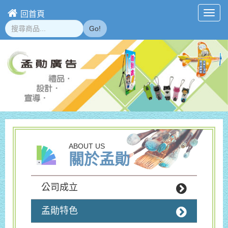
回首頁
Toggl
navig
Go!
ABOUT US
關於孟勛
公司成立
孟勛特色