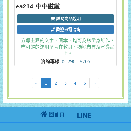
ea214 車車磁鐵
詳閱商品說明
歡迎來電洽詢
宣導主題的文字、圖案，均可為您量身訂作，
盡可能的運用呈現在教具、場地布置及宣導品
上。
02-2961-9705
洽詢專線
(current)
«
1
2
3
4
5
»
回首頁