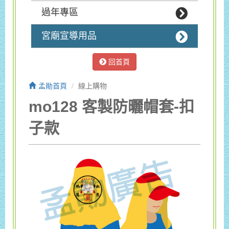
過年專區
宮廟宣導用品
回首頁
孟勛首頁
線上購物
mo128 客製防曬帽套-扣
子款